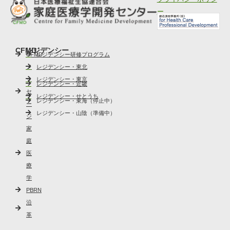
ー
CFMD
レジデンシー
CFMD
レジデンシー研修プログラム
メ
レジデンシー・東北
ッ
レジデンシー・東京
レジデンシー・近畿
セ
レジデンシー・せとうち
レジデンシー・東海（停止中）
ー
レジデンシー・山陰（準備中）
ジ
家
庭
医
療
学
PBRN
沿
革