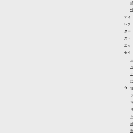
ディ
レク
ター
ズ・
エッ
セイ