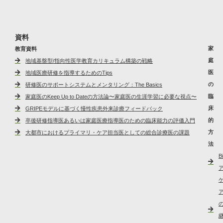
資料
家
教育資料
庭
地域基盤型/指向性医学教育カリキュラム構築の戦略
医
地域医療研修を指導するためのTips
の
研修医のサポートシステムとメンタリング：The Basics
臨
家庭医のKeep Up to Dateの方法論〜家庭医の生涯学習に必要な視点〜
床
GRIPEモデルに基づく慢性疾患外来診療フィードバック
的
卒後研修指導医あるいは家庭医療指導医のための臨床能力の評価入門
方
大都市におけるプライマリ・ケア担当医としての総合診療医の課題
法
B