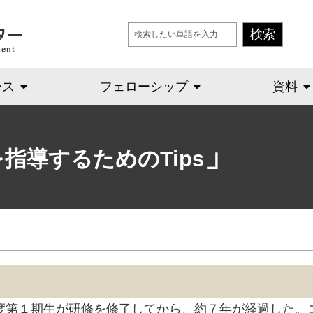
検索
ース
フェローシップ
資料
」
指導するためのTips
度第１期生が研修を修了してから、約７年が経過した。