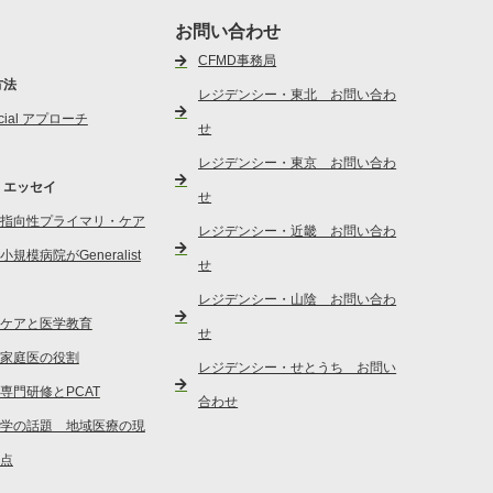
お問い合わせ
CFMD事務局
方法
レジデンシー・東北 お問い合わ
social アプローチ
せ
レジデンシー・東京 お問い合わ
・エッセイ
せ
指向性プライマリ・ケア
レジデンシー・近畿 お問い合わ
規模病院がGeneralist
せ
レジデンシー・山陰 お問い合わ
ケアと医学教育
せ
家庭医の役割
レジデンシー・せとうち お問い
専門研修とPCAT
合わせ
学の話題 地域医療の現
点