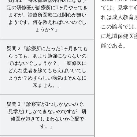
疑問１「将来循環器外科医になる予
ては、見学中
定の研修医が診療所に1ヶ月やってき
ますが、診療所医療には関心が無い
れは成人教育
ようです。何を教えればいいのでし
この論考では
ょうか？」
に地域保健医
能である。
疑問２「診療所にたった1ヶ月きても
らっても、あまり勉強にならないの
ではないでしょうか？」「研修医に
どんな患者を診てもらえばいいでし
ょうか？めずらしい病気はそんなに
来ません。」
疑問３「診察室が1つしかないので、
見学だけしかできないのですが、研
修医が飽きてしまわないか心配で
す。」