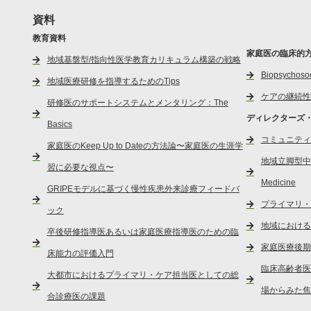
資料
教育資料
家庭医の臨床的
地域基盤型/指向性医学教育カリキュラム構築の戦略
Biopsycho
地域医療研修を指導するためのTips
ケアの継続性
研修医のサポートシステムとメンタリング：The
ディレクターズ
Basics
コミュニティ
家庭医のKeep Up to Dateの方法論〜家庭医の生涯学
地域立脚型中小
習に必要な視点〜
Medicine
GRIPEモデルに基づく慢性疾患外来診療フィードバ
プライマリ・
ック
地域における
卒後研修指導医あるいは家庭医療指導医のための臨
家庭医療後期
床能力の評価入門
臨床高齢者医
大都市におけるプライマリ・ケア担当医としての総
場からみた焦
合診療医の課題