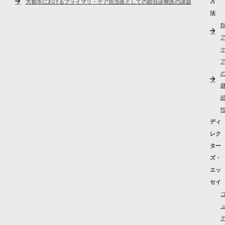
方
大都市におけるプライマリ・ケア担当医としての総合診療医の課題
法
B
ディ
レク
ター
ズ・
エッ
セイ