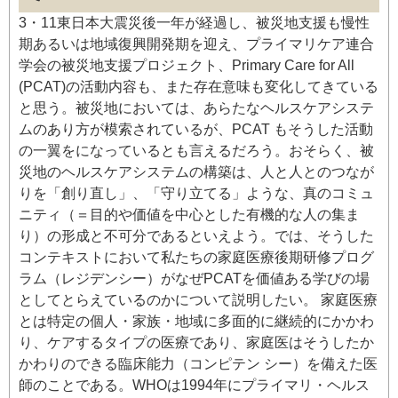
3・11東日本大震災後一年が経過し、被災地支援も慢性
期あるいは地域復興開発期を迎え、プライマリケア連合
学会の被災地支援プロジェクト、Primary Care for All
(PCAT)の活動内容も、また存在意味も変化してきている
と思う。被災地においては、あらたなヘルスケアシステ
ムのあり方が模索されているが、PCAT もそうした活動
の一翼をになっているとも言えるだろう。おそらく、被
災地のヘルスケアシステムの構築は、人と人とのつなが
りを「創り直し」、「守り立てる」ような、真のコミュ
ニティ（＝目的や価値を中心とした有機的な人の集ま
り）の形成と不可分であるといえよう。では、そうした
コンテキストにおいて私たちの家庭医療後期研修プログ
ラム（レジデンシー）がなぜPCATを価値ある学びの場
としてとらえているのかについて説明したい。 家庭医療
とは特定の個人・家族・地域に多面的に継続的にかかわ
り、ケアするタイプの医療であり、家庭医はそうしたか
かわりのできる臨床能力（コンピテン シー）を備えた医
師のことである。WHOは1994年にプライマリ・ヘルス