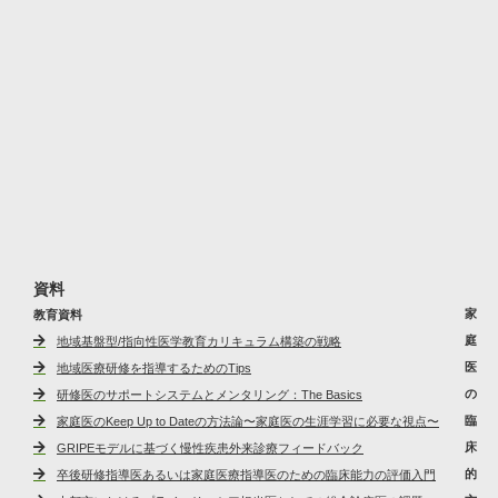
資料
家
教育資料
庭
地域基盤型/指向性医学教育カリキュラム構築の戦略
医
地域医療研修を指導するためのTips
の
研修医のサポートシステムとメンタリング：The Basics
臨
家庭医のKeep Up to Dateの方法論〜家庭医の生涯学習に必要な視点〜
床
GRIPEモデルに基づく慢性疾患外来診療フィードバック
的
卒後研修指導医あるいは家庭医療指導医のための臨床能力の評価入門