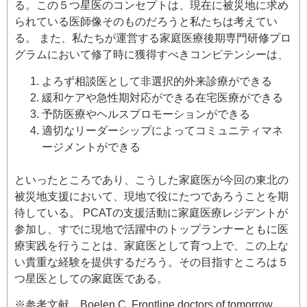
る。この５つ星医のコンセプトは、現在に被災地に求め
られている医師像そのものだろうと私たちは考えてい
る。 また、私たちが運営する家庭医療後期専門研修プロ
グラムにおいて修了時に獲得すべきコンピテンシーは、
よろず相談医として非選択的外来診療ができる
緩和ケアや急性期対応ができる在宅医療ができる
予防医療やヘルスプロモーションができる
適切なリーダーシップによってコミュニティマネ
ージメントができる
といったところであり、こうした家庭医が今回の東北の
被災地支援において、現地で役にたつであろうことを期
待している。 PCATの支援活動に家庭医療レジデントが
参加し、すでに現地で活躍中のトップランナーともに医
療実践を行うことは、家庭医として育つ上で、この上な
い貴重な経験を提供するだろう。その目指すところは５
つ星医としての家庭医である。
※参考文献 Boelen C. Frontline doctors of tomorrow.