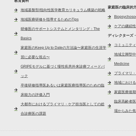
教育資料
家庭医の臨床的
地域基盤型/指向性医学教育カリキュラム構築の戦略
Biopsycho
地域医療研修を指導するためのTips
ケアの継続性
研修医のサポートシステムとメンタリング：The
ディレクターズ
Basics
コミュニティ
家庭医のKeep Up to Dateの方法論〜家庭医の生涯学
地域立脚型中小
習に必要な視点〜
Medicine
GRIPEモデルに基づく慢性疾患外来診療フィードバ
プライマリ・
ック
地域における
卒後研修指導医あるいは家庭医療指導医のための臨
家庭医療後期
床能力の評価入門
臨床高齢者医
大都市におけるプライマリ・ケア担当医としての総
場からみた焦
合診療医の課題