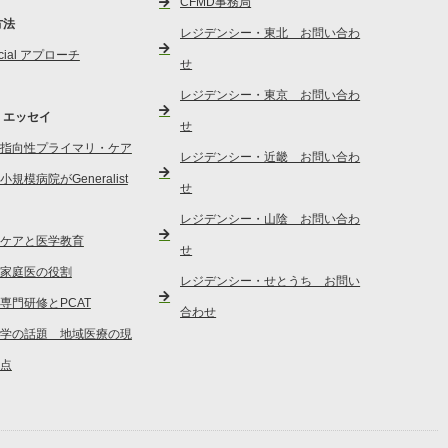
CFMD事務局
方法
レジデンシー・東北 お問い合わ
social アプローチ
せ
レジデンシー・東京 お問い合わ
・エッセイ
せ
指向性プライマリ・ケア
レジデンシー・近畿 お問い合わ
規模病院がGeneralist
せ
レジデンシー・山陰 お問い合わ
ケアと医学教育
せ
家庭医の役割
レジデンシー・せとうち お問い
専門研修とPCAT
合わせ
学の話題 地域医療の現
点