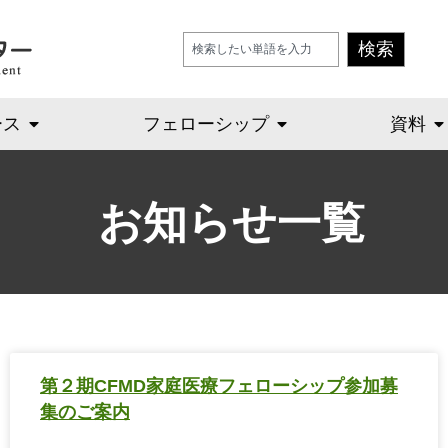
検索
ース
フェローシップ
資料
お知らせ一覧
第２期CFMD家庭医療フェローシップ参加募
集のご案内